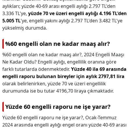
aylıkları; yüzde 40-69 arası engelli aylığı 2.797 TL'den
3.336 TL'ye,
yüzde 70 ve üzeri engelli aylığı 4.196 TL'den
5.005 TL
'ye, engelli yakını aylığı 2.797 TL'den 3.482 TL'ye
yükselmiş durumda.
%60 engelli olan ne kadar maaş alır?
%60 engelli olan ne kadar maaş alır?,
2024 Engelli Maaşı
Ne Kadar Oldu? Engelli aylığı, engellilik oranına göre
farklı tutarlarda ödenmektedir.
Yüzde 40 ila 69 arasında
engelli raporu bulunan bireyler için aylık 2797,81 lira
olarak belirlenirken, yüzde 70 ve üzeri engellilik
durumunda ise bu tutar 4196,70 liraya çıkmaktadır.
Yüzde 60 engelli raporu ne işe yarar?
Yüzde 60 engelli raporu ne işe yarar?,
Ocak-Temmuz
2024 arasında engelli aylığı engel oranı yüzde 40-69 arası