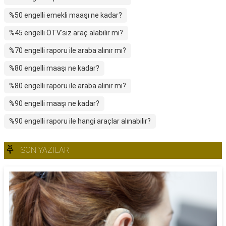
%50 engelli emekli maaşı ne kadar?
%45 engelli ÖTV'siz araç alabilir mi?
%70 engelli raporu ile araba alınır mı?
%80 engelli maaşı ne kadar?
%80 engelli raporu ile araba alınır mı?
%90 engelli maaşı ne kadar?
%90 engelli raporu ile hangi araçlar alınabilir?
SON YAZILAR