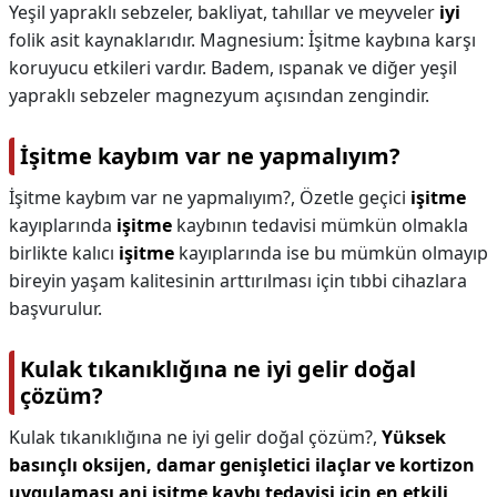
Yeşil yapraklı sebzeler, bakliyat, tahıllar ve meyveler
iyi
folik asit kaynaklarıdır. Magnesium: İşitme kaybına karşı
koruyucu etkileri vardır. Badem, ıspanak ve diğer yeşil
yapraklı sebzeler magnezyum açısından zengindir.
İşitme kaybım var ne yapmalıyım?
İşitme kaybım var ne yapmalıyım?,
Özetle geçici
işitme
kayıplarında
işitme
kaybının tedavisi mümkün olmakla
birlikte kalıcı
işitme
kayıplarında ise bu mümkün olmayıp
bireyin yaşam kalitesinin arttırılması için tıbbi cihazlara
başvurulur.
Kulak tıkanıklığına ne iyi gelir doğal
çözüm?
Kulak tıkanıklığına ne iyi gelir doğal çözüm?,
Yüksek
basınçlı oksijen, damar genişletici ilaçlar ve kortizon
uygulaması ani işitme kaybı tedavisi için en etkili