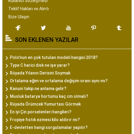
Kullanıcı Sözleşmesi
Teklif Hakları ve Alıntı
Bize Ulaşın
SON EKLENEN YAZILAR
Polo'nun en çok tutulan modeli hangisi 2018?
Type C harici disk ne işe yarar?
Rüyada Yılanın Derisini Soymak
Ortalama eğim ve ortalama değişim oranı aynı mı?
Kanuni takip ne anlama gelir?
Musluk batarya hortumu kaç cm olmalı?
Rüyada Örümcek Yumurtası Görmek
En iyi Çin porselenleri hangileri?
Fropiye fıstık ezmesi kilo aldırır mı?
E-devletten hangi sorgulamalar yapılır?