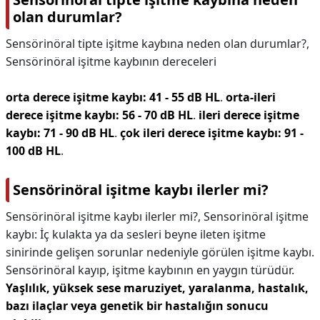
olan durumlar?
Sensörinöral tipte işitme kaybına neden olan durumlar?,
Sensörinöral işitme kaybının dereceleri
orta derece işitme kaybı: 41 - 55 dB HL
.
orta-ileri
derece işitme kaybı: 56 - 70 dB HL
.
ileri derece işitme
kaybı: 71 - 90 dB HL
.
çok ileri derece işitme kaybı: 91 -
100 dB HL
.
Sensörinöral işitme kaybı ilerler mi?
Sensörinöral işitme kaybı ilerler mi?,
Sensorinöral işitme
kaybı: İç kulakta ya da sesleri beyne ileten işitme
sinirinde gelişen sorunlar nedeniyle görülen işitme kaybı.
Sensörinöral kayıp, işitme kaybının en yaygın türüdür.
Yaşlılık, yüksek sese maruziyet, yaralanma, hastalık,
bazı ilaçlar veya genetik bir hastalığın sonucu