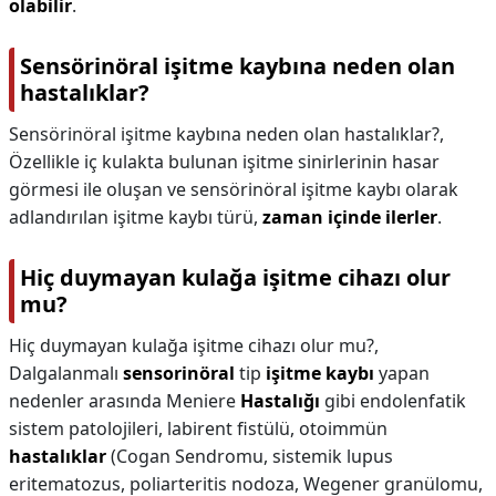
olabilir
.
Sensörinöral işitme kaybına neden olan
hastalıklar?
Sensörinöral işitme kaybına neden olan hastalıklar?,
Özellikle iç kulakta bulunan işitme sinirlerinin hasar
görmesi ile oluşan ve sensörinöral işitme kaybı olarak
adlandırılan işitme kaybı türü,
zaman içinde ilerler
.
Hiç duymayan kulağa işitme cihazı olur
mu?
Hiç duymayan kulağa işitme cihazı olur mu?,
Dalgalanmalı
sensorinöral
tip
işitme kaybı
yapan
nedenler arasında Meniere
Hastalığı
gibi endolenfatik
sistem patolojileri, labirent fistülü, otoimmün
hastalıklar
(Cogan Sendromu, sistemik lupus
eritematozus, poliarteritis nodoza, Wegener granülomu,