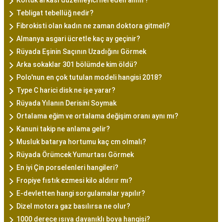
Koltuk arkası düzenleyici nereden alınır?
Tebligat tebellüğ nedir?
Fibrokisti olan kadın ne zaman doktora gitmeli?
Almanya asgari ücretle kaç ay geçinir?
Rüyada Eşinin Saçının Uzadığını Görmek
Arka sokaklar 301 bölümde kim öldü?
Polo'nun en çok tutulan modeli hangisi 2018?
Type C harici disk ne işe yarar?
Rüyada Yılanın Derisini Soymak
Ortalama eğim ve ortalama değişim oranı aynı mı?
Kanuni takip ne anlama gelir?
Musluk batarya hortumu kaç cm olmalı?
Rüyada Örümcek Yumurtası Görmek
En iyi Çin porselenleri hangileri?
Fropiye fıstık ezmesi kilo aldırır mı?
E-devletten hangi sorgulamalar yapılır?
Dizel motora gaz basılırsa ne olur?
1000 derece ısıya dayanıklı boya hangisi?