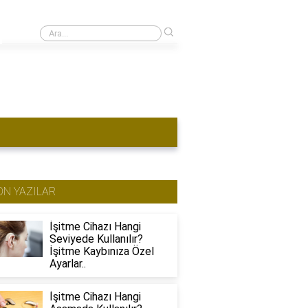
›
1 kulağı duymayan ehliyet alabilir mi?
ON YAZILAR
İşitme Cihazı Hangi
Seviyede Kullanılır?
İşitme Kaybınıza Özel
Ayarlar..
İşitme Cihazı Hangi