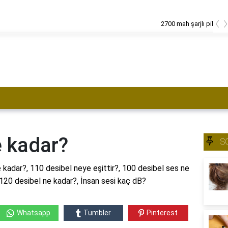
‹
h şarjlı pil kaç saatte dolar?
e kadar?
S
 kadar?, 110 desibel neye eşittir?, 100 desibel ses ne
 120 desibel ne kadar?, İnsan sesi kaç dB?
Whatsapp
Tumbler
Pinterest