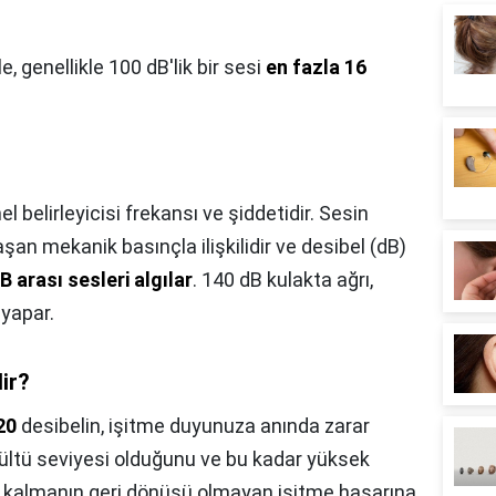
, genellikle 100 dB'lik bir sesi
en fazla 16
el belirleyicisi frekansı ve şiddetidir. Sesin
şan mekanik basınçla ilişkilidir ve desibel (dB)
B arası sesleri algılar
. 140 dB kulakta ağrı,
 yapar.
ir?
20
desibelin, işitme duyunuza anında zarar
rültü seviyesi olduğunu ve bu kadar yüksek
z kalmanın geri dönüşü olmayan işitme hasarına