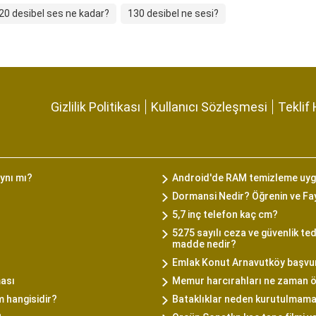
20 desibel ses ne kadar?
130 desibel ne sesi?
Gizlilik Politikası
Kullanıcı Sözleşmesi
Teklif 
ynı mı?
Android'de RAM temizleme uyg
Dormansi Nedir? Öğrenin ve Fa
5,7 inç telefon kaç cm?
5275 sayılı ceza ve güvenlik ted
madde nedir?
Emlak Konut Arnavutköy başvuru
ası
Memur harcırahları ne zaman 
m hangisidir?
Bataklıklar neden kurutulmama