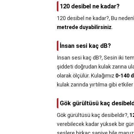
120 desibel ne kadar?
120 desibel ne kadar?,
Bu nedenle
metrede duyabilirsiniz
.
İnsan sesi kaç dB?
İnsan sesi kaç dB?,
Sesin iki tem
şiddeti doğrudan kulak zarına ula
olarak ölçülür. Kulağımız
0-140 d
kulak zarında yırtılma gibi etkiler
Gök gürültüsü kaç desibeld
Gök gürültüsü kaç desibeldir?,
1
verebilecek kadar yüksek bir gü
seslere birkaç saniye bile maru