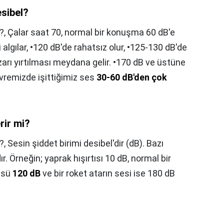
esibel?
?,
Çalar saat 70, normal bir konuşma 60 dB'e
i algılar, •120 dB'de rahatsız olur, •125-130 dB'de
 zarı yırtılması meydana gelir. •170 dB ve üstüne
remizde işittiğimiz ses
30-60 dB'den çok
rir mi?
?,
Sesin şiddet birimi desibel'dir (dB). Bazı
r. Örneğin; yaprak hışırtısı 10 dB, normal bir
üsü
120 dB
ve bir roket atarın sesi ise 180 dB