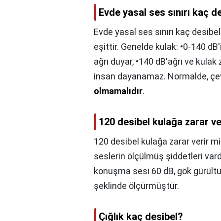
Evde yasal ses sınırı kaç d
Evde yasal ses sınırı kaç desibel
eşittir. Genelde kulak: •0-140 dB'
ağrı duyar, •140 dB'ağrı ve kulak
insan dayanamaz. Normalde, çev
olmamalıdır
.
120 desibel kulağa zarar ve
120 desibel kulağa zarar verir mi
seslerin ölçülmüş şiddetleri vardı
konuşma sesi 60 dB, gök gürült
şeklinde ölçürmüştür.
Çığlık kaç desibel?