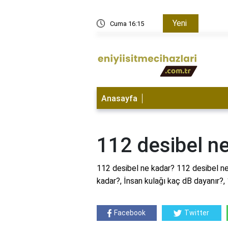
Yeni
Cuma 16:15
2700 ma
Anasayfa
112 desibel n
112 desibel ne kadar? 112 desibel ne
kadar?, İnsan kulağı kaç dB dayanır?,
Facebook
Twitter