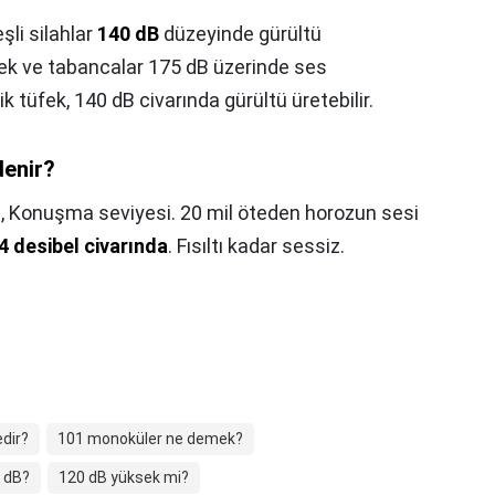
şli silahlar
140 dB
düzeyinde gürültü
fek ve tabancalar 175 dB üzerinde ses
ik tüfek, 140 dB civarında gürültü üretebilir.
denir?
?,
Konuşma seviyesi. 20 mil öteden horozun sesi
4 desibel civarında
. Fısıltı kadar sessiz.
dir?
101 monoküler ne demek?
 dB?
120 dB yüksek mi?