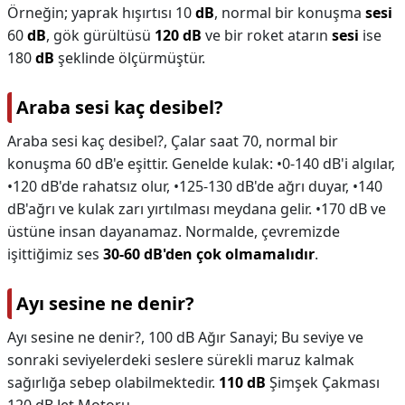
Örneğin; yaprak hışırtısı 10
dB
, normal bir konuşma
sesi
60
dB
, gök gürültüsü
120 dB
ve bir roket atarın
sesi
ise
180
dB
şeklinde ölçürmüştür.
Araba sesi kaç desibel?
Araba sesi kaç desibel?,
Çalar saat 70, normal bir
konuşma 60 dB'e eşittir. Genelde kulak: •0-140 dB'i algılar,
•120 dB'de rahatsız olur, •125-130 dB'de ağrı duyar, •140
dB'ağrı ve kulak zarı yırtılması meydana gelir. •170 dB ve
üstüne insan dayanamaz. Normalde, çevremizde
işittiğimiz ses
30-60 dB'den çok olmamalıdır
.
Ayı sesine ne denir?
Ayı sesine ne denir?,
100 dB Ağır Sanayi; Bu seviye ve
sonraki seviyelerdeki seslere sürekli maruz kalmak
sağırlığa sebep olabilmektedir.
110 dB
Şimşek Çakması