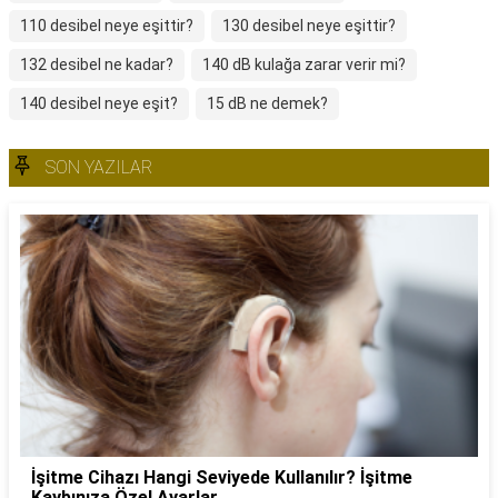
110 desibel neye eşittir?
130 desibel neye eşittir?
132 desibel ne kadar?
140 dB kulağa zarar verir mi?
140 desibel neye eşit?
15 dB ne demek?
SON YAZILAR
İşitme Cihazı Hangi Seviyede Kullanılır? İşitme
Kaybınıza Özel Ayarlar..