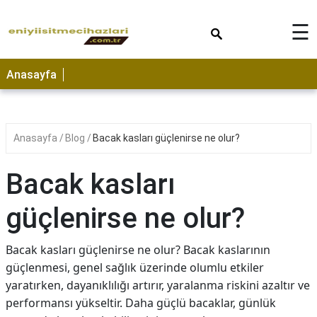
×
☰
Anasayfa
Anasayfa
Blog
Bacak kasları güçlenirse ne olur?
Bacak kasları
güçlenirse ne olur?
Bacak kasları güçlenirse ne olur? Bacak kaslarının
güçlenmesi, genel sağlık üzerinde olumlu etkiler
yaratırken, dayanıklılığı artırır, yaralanma riskini azaltır ve
performansı yükseltir. Daha güçlü bacaklar, günlük