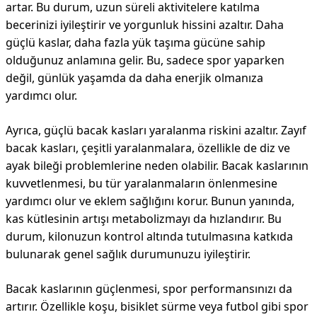
artar. Bu durum, uzun süreli aktivitelere katılma
becerinizi iyileştirir ve yorgunluk hissini azaltır. Daha
güçlü kaslar, daha fazla yük taşıma gücüne sahip
olduğunuz anlamına gelir. Bu, sadece spor yaparken
değil, günlük yaşamda da daha enerjik olmanıza
yardımcı olur.
Ayrıca, güçlü bacak kasları yaralanma riskini azaltır. Zayıf
bacak kasları, çeşitli yaralanmalara, özellikle de diz ve
ayak bileği problemlerine neden olabilir. Bacak kaslarının
kuvvetlenmesi, bu tür yaralanmaların önlenmesine
yardımcı olur ve eklem sağlığını korur. Bunun yanında,
kas kütlesinin artışı metabolizmayı da hızlandırır. Bu
durum, kilonuzun kontrol altında tutulmasına katkıda
bulunarak genel sağlık durumunuzu iyileştirir.
Bacak kaslarının güçlenmesi, spor performansınızı da
artırır. Özellikle koşu, bisiklet sürme veya futbol gibi spor