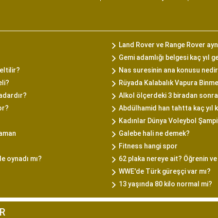
Land Rover ve Range Rover ayn
Gemi adamlığı belgesi kaç yıl g
ltilir?
Nas suresinin ana konusu nedi
li?
Rüyada Kalabalık Vapura Binm
kadardır?
Alkol ölçerdeki 3 biradan sonr
or?
Abdülhamid han tahtta kaç yıl 
Kadınlar Dünya Voleybol Şampi
 zaman
Galebe hali ne demek?
Fitness hangi spor
de oynadı mı?
62 plaka nereye ait? Öğrenin ve 
WWE'de Türk güreşçi var mı?
13 yaşında 80 kilo normal mi?
R