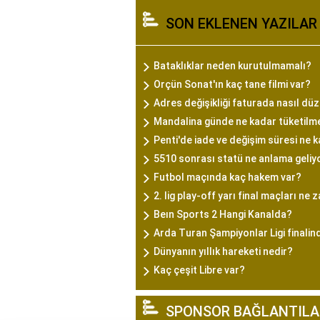
SON EKLENEN YAZILAR
Bataklıklar neden kurutulmamalı?
Orçün Sonat'ın kaç tane filmi var?
Adres değişikliği faturada nasıl düze
Mandalina günde ne kadar tüketilme
Penti'de iade ve değişim süresi ne 
5510 sonrası statü ne anlama geliy
Futbol maçında kaç hakem var?
2. lig play-off yarı final maçları ne
Beın Sports 2 Hangi Kanalda?
Arda Turan Şampiyonlar Ligi finalin
Dünyanın yıllık hareketi nedir?
Kaç çeşit Libre var?
SPONSOR BAĞLANTILA