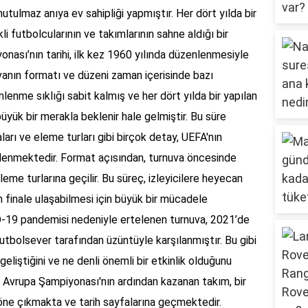
tulmaz anıya ev sahipliği yapmıştır. Her dört yılda bir
li futbolcularının ve takımlarının sahne aldığı bir
ası’nın tarihi, ilk kez 1960 yılında düzenlenmesiyle
uvanın formatı ve düzeni zaman içerisinde bazı
nlenme sıklığı sabit kalmış ve her dört yılda bir yapılan
üyük bir merakla beklenir hale gelmiştir. Bu süre
ları ve eleme turları gibi birçok detay, UEFA'nın
illenmektedir. Format açısından, turnuva öncesinde
eleme turlarına geçilir. Bu süreç, izleyicilere heyecan
n finale ulaşabilmesi için büyük bir mücadele
D-19 pandemisi nedeniyle ertelenen turnuva, 2021’de
tbolsever tarafından üzüntüyle karşılanmıştır. Bu gibi
geliştiğini ve ne denli önemli bir etkinlik olduğunu
r Avrupa Şampiyonası'nın ardından kazanan takım, bir
 öne çıkmakta ve tarih sayfalarına geçmektedir.