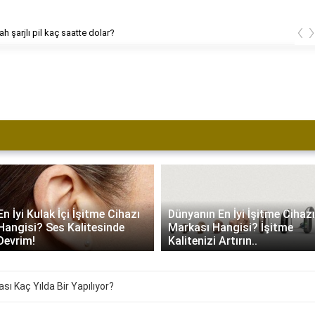
‹
h şarjlı pil kaç saatte dolar?
En İyi Kulak İçi İşitme Cihazı
Dünyanın En İyi İşitme Cihazı
Hangisi? Ses Kalitesinde
Markası Hangisi? İşitme
Devrim!
Kalitenizi Artırın..
ı Kaç Yılda Bir Yapılıyor?