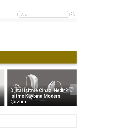
›
1 kulağı duymayan ehliyet alabilir mi?
›
Dijital İşitme Cihazı Nedir?
İşitme Cihazı Hangi Se
İşitme Kaybına Modern
Kullanılır? İşitme Kaybı
Çözüm
Özel Ayarlar..