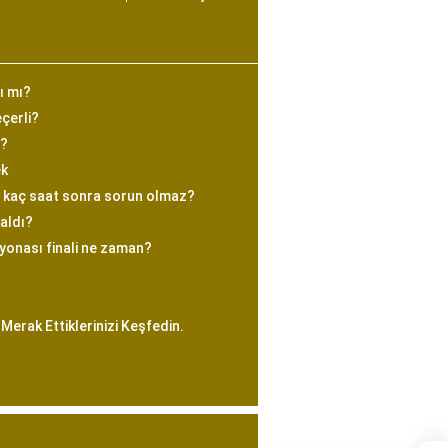
ı mı?
eçerli?
r?
ek
a kaç saat sonra sorun olmaz?
kaldı?
yonası finali ne zaman?
Merak Ettiklerinizi Keşfedin.