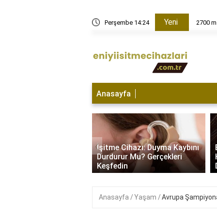
Yeni
Perşembe 14:24
2700 ma
Anasayfa
e Cihazı Hangi
‹
da Kullanılır? İşitme
İşitme Cihazı: Duyma Kaybını
yla Başa Çıkma
Durdurur Mu? Gerçekleri
i..
Keşfedin
Anasayfa
Yaşam
Avrupa Şampiyonas