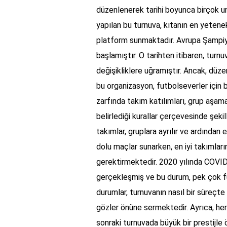
düzenlenerek tarihi boyunca birçok unu
yapılan bu turnuva, kıtanın en yetenek
platform sunmaktadır. Avrupa Şampiyon
başlamıştır. O tarihten itibaren, turn
değişikliklere uğramıştır. Ancak, düze
bu organizasyon, futbolseverler için b
zarfında takım katılımları, grup aşama
belirlediği kurallar çerçevesinde şek
takımlar, gruplara ayrılır ve ardından 
dolu maçlar sunarken, en iyi takımları
gerektirmektedir. 2020 yılında COVI
gerçekleşmiş ve bu durum, pek çok fu
durumlar, turnuvanın nasıl bir süreçte 
gözler önüne sermektedir. Ayrıca, he
sonraki turnuvada büyük bir prestijle