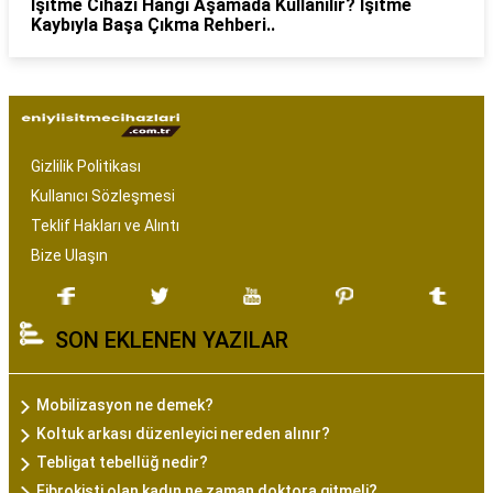
İşitme Cihazı Hangi Aşamada Kullanılır? İşitme
Kaybıyla Başa Çıkma Rehberi..
Gizlilik Politikası
Kullanıcı Sözleşmesi
Teklif Hakları ve Alıntı
Bize Ulaşın
SON EKLENEN YAZILAR
Mobilizasyon ne demek?
Koltuk arkası düzenleyici nereden alınır?
Tebligat tebellüğ nedir?
Fibrokisti olan kadın ne zaman doktora gitmeli?