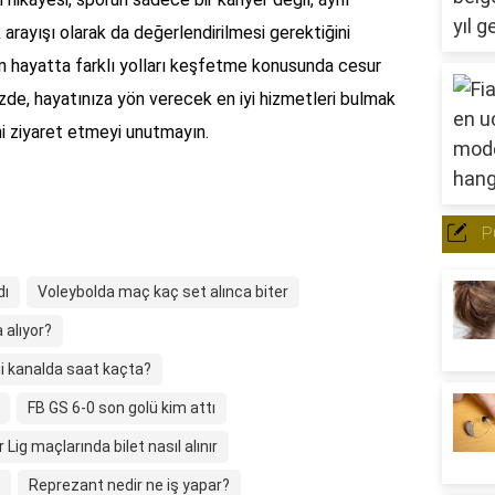
arayışı olarak da değerlendirilmesi gerektiğini
rin hayatta farklı yolları keşfetme konusunda cesur
izde, hayatınıza yön verecek en iyi hizmetleri bulmak
ini ziyaret etmeyi unutmayın.
P
dı
Voleybolda maç kaç set alınca biter
 alıyor?
i kanalda saat kaçta?
FB GS 6-0 son golü kim attı
 Lig maçlarında bilet nasıl alınır
Reprezant nedir ne iş yapar?