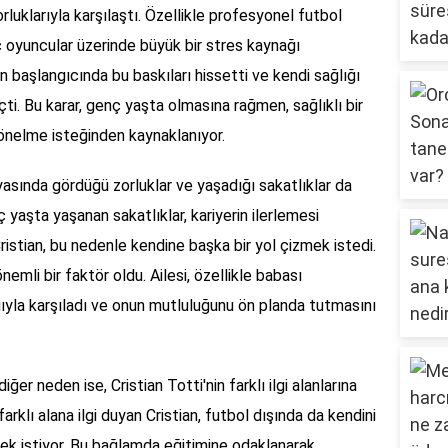
rluklarıyla karşılaştı. Özellikle profesyonel futbol
ç oyuncular üzerinde büyük bir stres kaynağı
nin başlangıcında bu baskıları hissetti ve kendi sağlığı
ti. Bu karar, genç yaşta olmasına rağmen, sağlıklı bir
önelme isteğinden kaynaklanıyor.
nyasında gördüğü zorluklar ve yaşadığı sakatlıklar da
ç yaşta yaşanan sakatlıklar, kariyerin ilerlemesi
Cristian, bu nedenle kendine başka bir yol çizmek istedi.
nemli bir faktör oldu. Ailesi, özellikle babası
ygıyla karşıladı ve onun mutluluğunu ön planda tutmasını
ğer neden ise, Cristian Totti'nin farklı ilgi alanlarına
rklı alana ilgi duyan Cristian, futbol dışında da kendini
ek istiyor. Bu bağlamda eğitimine odaklanarak,