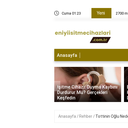
Yeni
Cuma 01:23
2700 ma
Anasayfa
e Cihazı Hangi
‹
da Kullanılır? İşitme
İşitme Cihazı: Duyma Kaybını
yla Başa Çıkma
Durdurur Mu? Gerçekleri
i..
Keşfedin
Anasayfa
Rehber
Tottinin Oğlu Ned