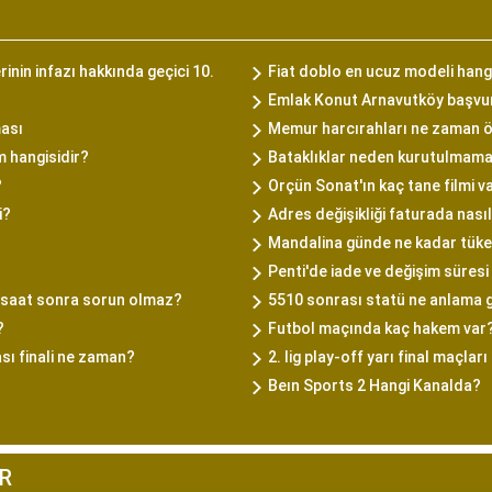
rinin infazı hakkında geçici 10.
Fiat doblo en ucuz modeli hang
Emlak Konut Arnavutköy başvuru
ası
Memur harcırahları ne zaman 
m hangisidir?
Bataklıklar neden kurutulmama
?
Orçün Sonat'ın kaç tane filmi v
i?
Adres değişikliği faturada nasıl
Mandalina günde ne kadar tüke
Penti'de iade ve değişim süresi
ç saat sonra sorun olmaz?
5510 sonrası statü ne anlama g
?
Futbol maçında kaç hakem var
ı finali ne zaman?
2. lig play-off yarı final maçla
Beın Sports 2 Hangi Kanalda?
R