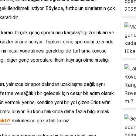
 şekillendirmek istiyor. Böylece, futbolun sınırlarının çok
rarlıdır.
 kararı, birçok genç sporcunun karşılaştığı zorlukları ve
 gözler önüne seriyor. Toplum, genç sporcular üzerinde
kının nasıl yönetilmesi gerektiği de tartışma konusu
ılığı, diğer genç sporculara ilham kaynağı olma niteliği
arı, yalnızca bir spor dalından uzaklaşma değil; aynı
tme ve sağlıklı bir gelecek için cesur bir adım olarak
yön vermek yerine, kendine yeni bir yol çizen Cristian'ın
dımcı oluyor. Bu konu hakkında daha fazla bilgi almak
aktı?
makalesine göz atabilirsiniz.
 hikayesi, sporun sadece bir kariyer değil, aynı