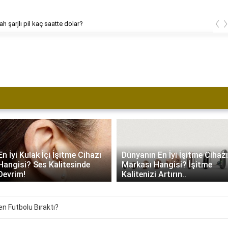
‹
h şarjlı pil kaç saatte dolar?
En İyi Kulak İçi İşitme Cihazı
Dünyanın En İyi İşitme Cihazı
Hangisi? Ses Kalitesinde
Markası Hangisi? İşitme
Devrim!
Kalitenizi Artırın..
en Futbolu Bıraktı?