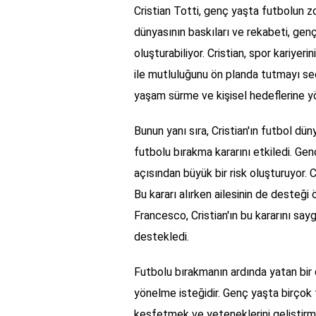
Cristian Totti, genç yaşta futbolun zo
dünyasının baskıları ve rekabeti, gen
oluşturabiliyor. Cristian, spor kariyeri
ile mutluluğunu ön planda tutmayı seç
yaşam sürme ve kişisel hedeflerine y
Bunun yanı sıra, Cristian'ın futbol dü
futbolu bırakma kararını etkiledi. Gen
açısından büyük bir risk oluşturuyor. 
Bu kararı alırken ailesinin de desteği ö
Francesco, Cristian'ın bu kararını sa
destekledi.
Futbolu bırakmanın ardında yatan bir di
yönelme isteğidir. Genç yaşta birçok fa
keşfetmek ve yeteneklerini geliştirm