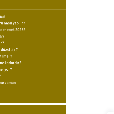
isi?
 nasıl yapılır?
ödenecek 2025?
lı?
ar?
 düzeltilir?
tilmeli?
 ne kadardır?
eliyor?
?
rı ne zaman